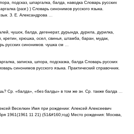
ора, подсказ, шпаргалка, балда, наводка Словарь русских
ргалка (разг.) ) Словарь синонимов русского языка.
язык. З. Е. Александрова …
алей, чушок, балда, дегенерат, дурында, дурила, дурилка,
п, кретин, хрюшка, осел, свинья, штамба, баран, мудак,
арь русских синонимов. чушка см …
галка, записка, шпора, подсказка, балда Словарь русских
ловарь синонимов русского языка. Практический справочник.
ь? Ср. «балда», «без балды» в том же зн. Ср. также балда …
ксей Веселкин Имя при рождении: Алексей Алексеевич
ря 1961(1961 11 21) (51&#160;год) Место рождения: Москва,