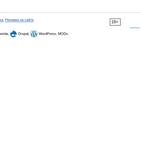
ка
,
Реклама на сайте
18+
omla,
Drupal,
WordPress, MODx.