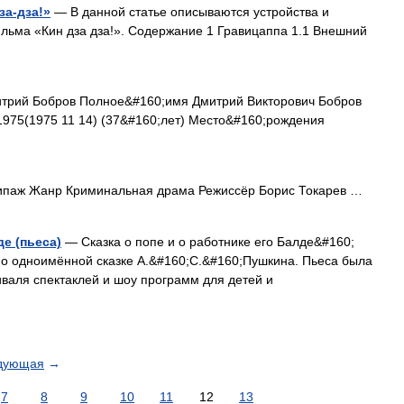
за-дза!»
— В данной статье описываются устройства и
ьма «Кин дза дза!». Содержание 1 Гравицаппа 1.1 Внешний
рий Бобров Полное&#160;имя Дмитрий Викторович Бобров
975(1975 11 14) (37&#160;лет) Место&#160;рождения
паж Жанр Криминальная драма Режиссёр Борис Токарев …
де (пьеса)
— Сказка о попе и о работнике его Балде&#160;
по одноимённой сказке А.&#160;С.&#160;Пушкина. Пьеса была
иваля спектаклей и шоу программ для детей и
дующая
→
7
8
9
10
11
12
13