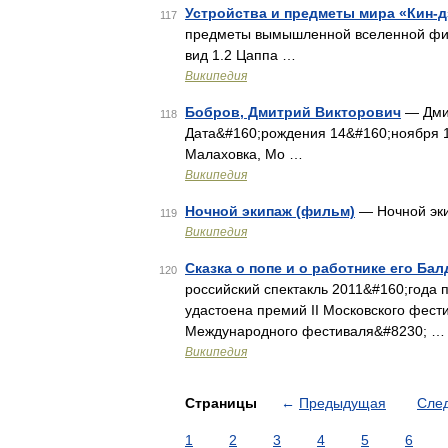
Устройства и предметы мира «Кин-д
117
предметы вымышленной вселенной фил
вид 1.2 Цаппа …
Википедия
Бобров, Дмитрий Викторович
— Дмит
118
Дата&#160;рождения 14&#160;ноября 1
Малаховка, Мо …
Википедия
Ночной экипаж (фильм)
— Ночной эки
119
Википедия
Сказка о попе и о работнике его Бал
120
российский спектакль 2011&#160;года 
удастоена премий II Московского фест
Международного фестиваля&#8230; …
Википедия
Страницы
←
Предыдущая
Сле
1
2
3
4
5
6