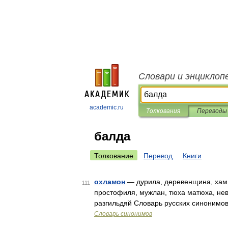
Словари и энциклоп
academic.ru
Толкования
Переводы
балда
Толкование
Перевод
Книги
охламон
— дурила, деревенщина, хам, 
111
простофиля, мужлан, тюха матюха, неве
разгильдяй Словарь русских синонимо
Словарь синонимов