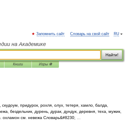
Запомнить сайт
Словарь на свой сайт
RU
едии на Академике
Найти!
Книги
Игры ⚽
скудоум, придурок, рохля, олух, тетеря, хамло, балда,
жа, бездельник, дурень, дурак, дундук, деревня, теха, мужик,
в. охламон см. невежа Словарь&#8230; …