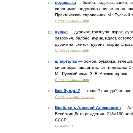
подсказка
— бомба, подсказывание, шп
112
синонимов. подсказка / письменная: шпа
Практический справочник. М.: Русский 
Словарь синонимов
чушка
— дурачок, грязнуля, дурак, дур
113
хавронья, балбес, дурик, идиот, остоло
дурачина, слиток, дурень, морда Слов
Словарь синонимов
шпаргалка
— бомба, бумажка, телешпар
114
синонимов. шпаргалка см. подсказка С
М.: Русский язык. З. Е. Александрова …
Словарь синонимов
Без булды?
— точно? правда? не вреш
115
Словарь русского арго
Весёлкин, Алексей Алексеевич
— Але
116
Весёлкин Дата рождения: 21&#160;нояб
СССР …
Википедия